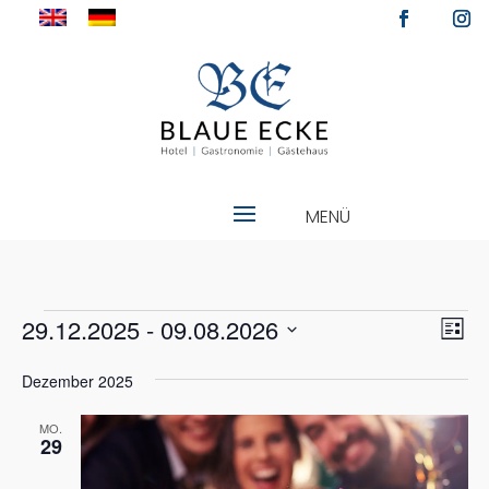
Veranstaltungen
Ans
Ver
29.12.2025
 - 
09.08.2026
Liste
Ans
Nav
Datum
Nav
Dezember 2025
wählen.
MO.
29